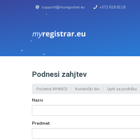
support@myregistrar.eu
+372 618 8118
Podnesi zahjtev
Početna WHMCS
Korisnički dio
Upiti za podršku
Naziv
Predmet