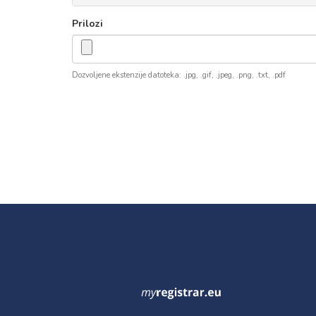
Prilozi
Dozvoljene ekstenzije datoteka: .jpg, .gif, .jpeg, .png, .txt, .pdf