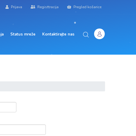
Prijava
Registtracija
Pregled košarice
ja
Status mreže
Kontaktirajte nas