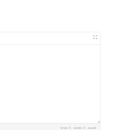
lines: 0 words: 0
saved